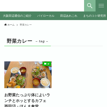
大阪田辺通信のご紹介
バイローカル
田辺あれこれ
まちのコト研究所
ホーム
野菜カレー
野菜カレー
– tag –
食
お野菜たっぷり体によいラ
ンチとホッとするカフェ
西田辺・ほんま食堂