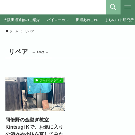
大阪田辺通信のご紹介
バイローカル
田辺あれこれ
まちのコト研究所
ホーム
リペア
リペア
– tag –
アート＆クラフト
阿倍野の金継ぎ教室
Kintsugi Kで、お気に入り
の酒器や小鉢を直してみた